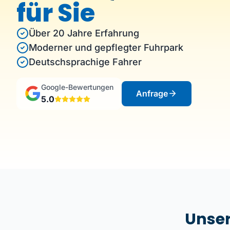
Kurierdienste
für Sie
Über 20 Jahre Erfahrung
Moderner und gepflegter Fuhrpark
Deutschsprachige Fahrer
Google-Bewertungen
Anfrage
5.0
Unser